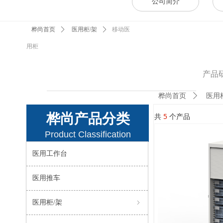
公司简介
移动医
桦尚首页
ꄲ
医用柜/架
ꄲ
用柜
产品
桦尚首页
ꄲ
医用
桦尚产品分类
共
5
个产品
Product Classification
医用工作台
医用推车
医用柜/架
ꁇ