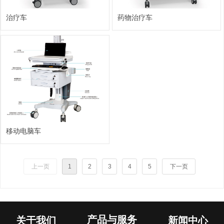
治疗车
药物治疗车
ꀥ
QQ客服
微信二维码
移动电脑车
上一页
1
2
3
4
5
下一页
产品与服务
关于我们
新闻中心