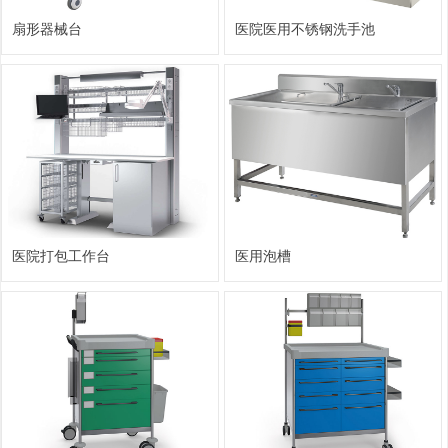
扇形器械台
医院医用不锈钢洗手池
医院打包工作台
医用泡槽
ꁸ
ꂅ
回到顶部
ꁗ
18922981958