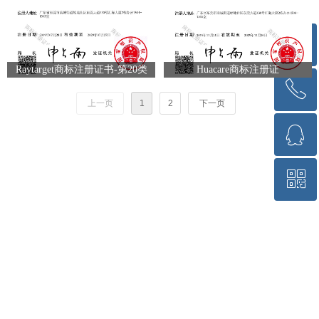
ꁸ
Raytarget商标注册证书-第20类
Huacare商标注册证
ꂅ
回到顶部
上一页
1
2
下一页
ꁗ
18922981958
ꀥ
QQ客服
微信二维码