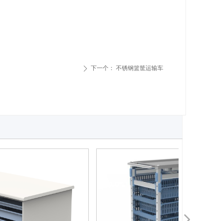
下一个：
不锈钢篮筐运输车
ꄲ
넲