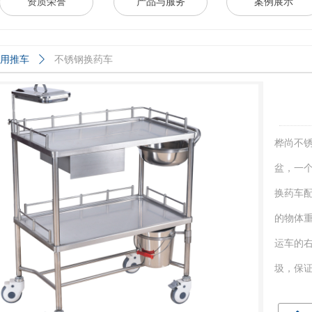
资质荣誉
产品与服务
案例展示
用推车
ꄲ
不锈钢换药车
桦尚不
盆，一个
换药车
的物体
运车的
圾，保