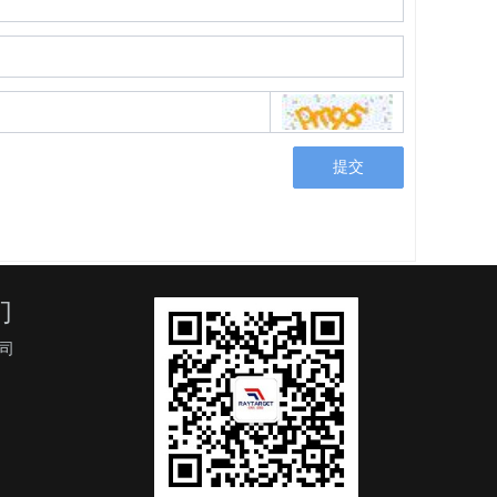
提交
们
司