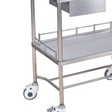
桦尚首页
ꄲ
医用推车
ꄲ
不锈钢换