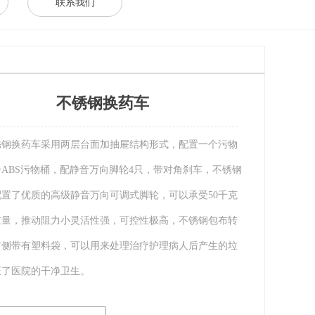
联系我们
不锈钢换药车
锈钢换药车采用两层台面加抽屉结构形式，配置一个污物
ABS污物桶，配静音万向脚轮4只，带对角刹车，不锈钢
配置了优质的高级静音万向可调式脚轮，可以承受50千克
重量，推动阻力小灵活性强，可控性极高，不锈钢包布转
右侧带有塑料袋，可以用来处理治疗护理病人后产生的垃
证了医院的干净卫生。