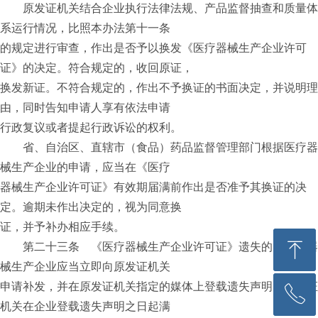
原发证机关结合企业执行法律法规、产品监督抽查和质量体
系运行情况，比照本办法第十一条
的规定进行审查，作出是否予以换发《医疗器械生产企业许可
证》的决定。符合规定的，收回原证，
换发新证。不符合规定的，作出不予换证的书面决定，并说明理
由，同时告知申请人享有依法申请
行政复议或者提起行政诉讼的权利。
省、自治区、直辖市（食品）药品监督管理部门根据医疗器
械生产企业的申请，应当在《医疗
器械生产企业许可证》有效期届满前作出是否准予其换证的决
定。逾期未作出决定的，视为同意换
证，并予补办相应手续。
ꁸ
ꁸ
ꁸ
第二十三条 《医疗器械生产企业许可证》遗失的，医疗器
械生产企业应当立即向原发证机关
申请补发，并在原发证机关指定的媒体上登载遗失声明。原发证
ꂅ
ꂅ
ꂅ
回到顶部
回到顶部
回到顶部
机关在企业登载遗失声明之日起满