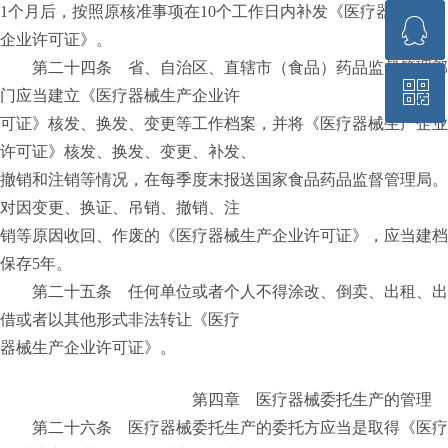
1个月后，按照原核准事项在10个工作日内补发《医疗器械生产
ꁗ
ꁗ
ꁗ
18922981958
18922981958
18922981958
企业许可证》。
第二十四条 省、自治区、直辖市（食品）药品监督管理部
ꀥ
ꀥ
ꀥ
QQ客服
QQ客服
QQ客服
门应当建立《医疗器械生产企业许
可证》核发、换发、变更等工作档案，并将《医疗器械生产企业
许可证》核发、换发、变更、补发、
微信二维码
微信二维码
微信二维码
撤销和注销等情况，在每季度末报送国家食品药品监督管理局。
对因变更、换证、吊销、撤销、注
销等原因收回、作废的《医疗器械生产企业许可证》，应当建档
保存5年。
第二十五条 任何单位或者个人不得涂改、倒卖、出租、出
借或者以其他形式非法转让《医疗
器械生产企业许可证》。
第四章 医疗器械委托生产的管理
第二十六条 医疗器械委托生产的委托方应当是取得《医疗